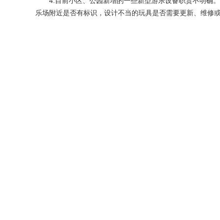
4.目前小区、公园新增的一些新型游乐设备职责不明确。
乐场附近是否有标识，设计不当的玩具是否需要更新、维修