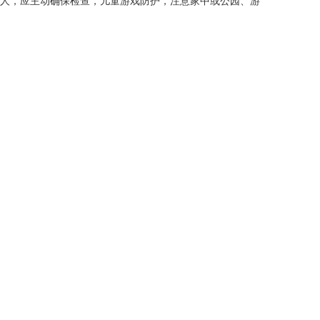
人，应主动确保检查，儿童游戏防护，注意家中或公园、游