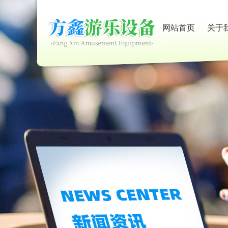
网站首页
关于