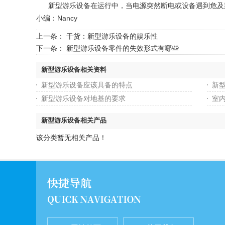
新型游乐设备在运行中，当电源突然断电或设备遇到危及乘
小编：Nancy
上一条：
干货：新型游乐设备的娱乐性
下一条：
新型游乐设备零件的失效形式有哪些
新型游乐设备相关资料
新型游乐设备应该具备的特点
新
新型游乐设备对地基的要求
室内
新型游乐设备相关产品
该分类暂无相关产品！