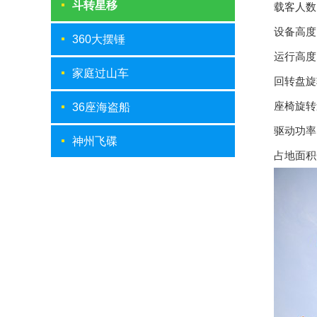
斗转星移
载客人数Pa
设备高度Dev
360大摆锤
运行高度Ser
家庭过山车
回转盘旋转速度
座椅旋转速度Ch
36座海盗船
驱动功率Dri
神州飞碟
占地面积Cov