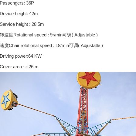
ssengers: 36P
ice height: 42m
vice height : 28.5m
Rotational speed : 9r/min可调( Adjustable )
air rotational speed : 18/min可调( Adjustatle )
ving power:64 KW
er area : φ26 m