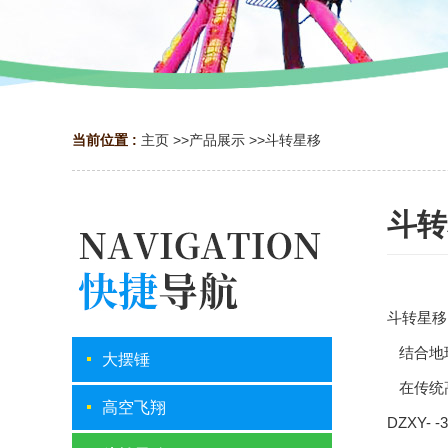
当前位置 :
主页
>>
产品展示
>>
斗转星移
斗转
斗转星移
结合地球
大摆锤
在传统
高空飞翔
DZXY- 