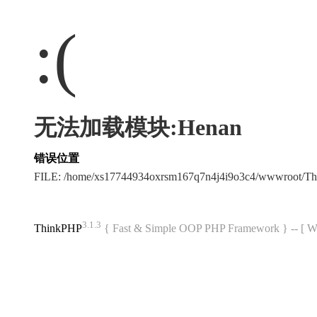
:(
无法加载模块:Henan
错误位置
FILE: /home/xs17744934oxrsm167q7n4j4i9o3c4/wwwroot/T
3.1.3
ThinkPHP
{ Fast & Simple OOP PHP Framework } -- 