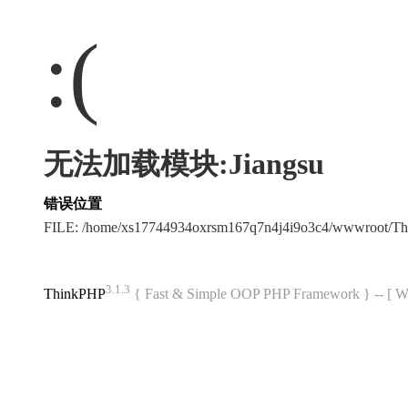
:(
无法加载模块:Jiangsu
错误位置
FILE: /home/xs17744934oxrsm167q7n4j4i9o3c4/wwwroot/T
3.1.3
ThinkPHP
{ Fast & Simple OOP PHP Framework } -- 