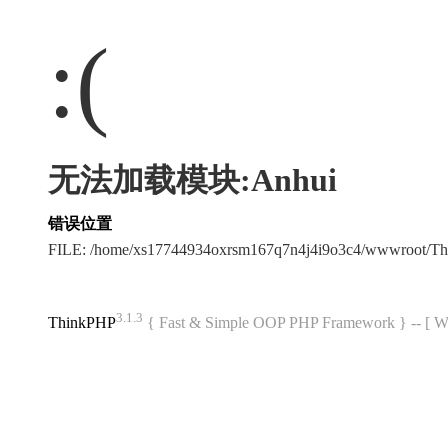
:(
无法加载模块:Anhui
错误位置
FILE: /home/xs17744934oxrsm167q7n4j4i9o3c4/wwwroot/T
3.1.3
ThinkPHP
{ Fast & Simple OOP PHP Framework } -- 