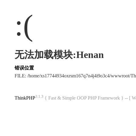
:(
无法加载模块:Henan
错误位置
FILE: /home/xs17744934oxrsm167q7n4j4i9o3c4/wwwroot/T
3.1.3
ThinkPHP
{ Fast & Simple OOP PHP Framework } -- 