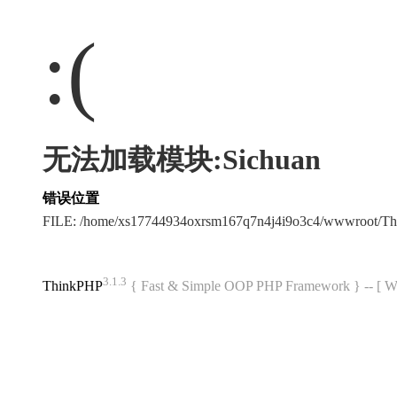
:(
无法加载模块:Sichuan
错误位置
FILE: /home/xs17744934oxrsm167q7n4j4i9o3c4/wwwroot/T
3.1.3
ThinkPHP
{ Fast & Simple OOP PHP Framework } -- 