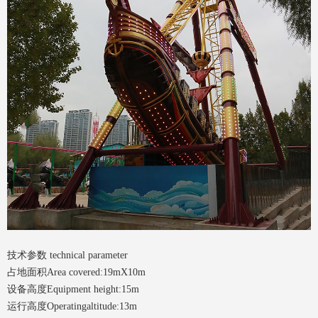
技术参数 technical parameter
占地面积Area covered:19mX10m
设备高度Equipment height:15m
运行高度Operatingaltitude:13m