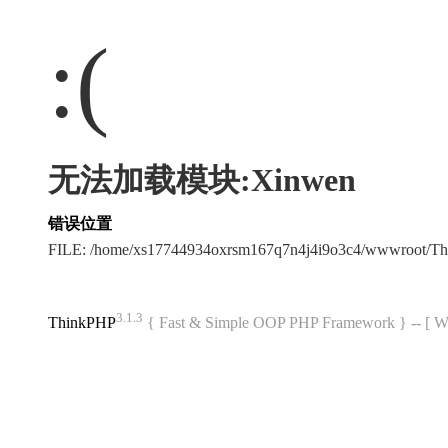
:(
无法加载模块:Xinwen
错误位置
FILE: /home/xs17744934oxrsm167q7n4j4i9o3c4/wwwroot/T
3.1.3
ThinkPHP
{ Fast & Simple OOP PHP Framework } -- 